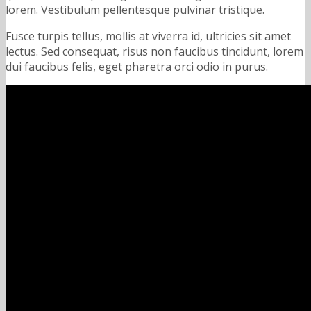
lorem. Vestibulum pellentesque pulvinar tristique.
Fusce turpis tellus, mollis at viverra id, ultricies sit amet
lectus. Sed consequat, risus non faucibus tincidunt, lorem
dui faucibus felis, eget pharetra orci odio in purus.