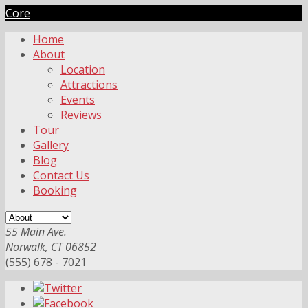
Core
Home
About
Location
Attractions
Events
Reviews
Tour
Gallery
Blog
Contact Us
Booking
55 Main Ave.
Norwalk, CT 06852
(555) 678 - 7021